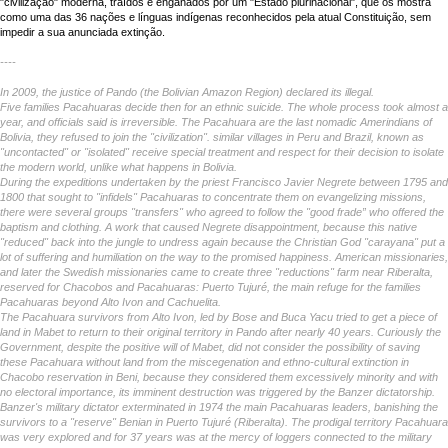
"civilização" moderna, traídos e enganados por um "Estado plurinacional", que os mostra
como uma das 36 nações e línguas indígenas reconhecidos pela atual Constituição, sem
impedir a sua anunciada extinção.
----
In 2009, the justice of Pando (the Bolivian Amazon Region) declared its illegal.
Five families Pacahuaras decide then for an ethnic suicide. The whole process took almost a
year, and officials said is irreversible. The Pacahuara are the last nomadic Amerindians of
Bolivia, they refused to join the "civilization". similar villages in Peru and Brazil, known as
"uncontacted" or "isolated" receive special treatment and respect for their decision to isolate
the modern world, unlike what happens in Bolivia.
During the expeditions undertaken by the priest Francisco Javier Negrete between 1795 and
1800 that sought to "infidels" Pacahuaras to concentrate them on evangelizing missions,
there were several groups "transfers" who agreed to follow the "good frade” who offered the
baptism and clothing. A work that caused Negrete disappointment, because this native
"reduced" back into the jungle to undress again because the Christian God "carayana" put a
lot of suffering and humiliation on the way to the promised happiness. American missionaries,
and later the Swedish missionaries came to create three "reductions" farm near Riberalta,
reserved for Chacobos and Pacahuaras: Puerto Tujuré, the main refuge for the families
Pacahuaras beyond Alto Ivon and Cachuelita.
The Pacahuara survivors from Alto Ivon, led by Bose and Buca Yacu tried to get a piece of
land in Mabet to return to their original territory in Pando after nearly 40 years. Curiously the
Government, despite the positive will of Mabet, did not consider the possibility of saving
these Pacahuara without land from the miscegenation and ethno-cultural extinction in
Chacobo reservation in Beni, because they considered them excessively minority and with
no electoral importance, its imminent destruction was triggered by the Banzer dictatorship.
Banzer's military dictator exterminated in 1974 the main Pacahuaras leaders, banishing the
survivors to a "reserve" Benian in Puerto Tujuré (Riberalta). The prodigal territory Pacahuara
was very explored and for 37 years was at the mercy of loggers connected to the military