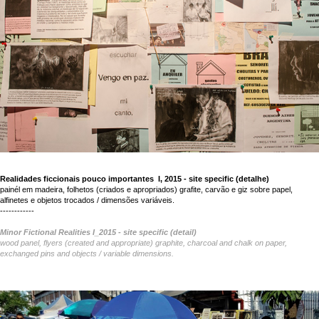
Realidades ficcionais pouco importantes I, 2015 - site specific (detalhe)
painél em madeira, folhetos (criados e apropriados) grafite, carvão e giz sobre papel,
alfinetes e objetos trocados / dimensões variáveis.
------------
Minor Fictional Realities I_2015 - site specific (detail)
wood panel, flyers (created and appropriate) graphite, charcoal and chalk on paper,
exchanged pins and objects / variable dimensions.