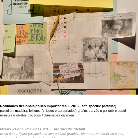
Realidades ficcionais pouco importantes I, 2015 - site specific (detalhe)
painél em madeira, folhetos (criados e apropriados) grafite, carvão e giz sobre papel,
alfinetes e objetos trocados / dimensões variáveis.
------------
Minor Fictional Realities I_2015 - site specific (detail)
wood panel, flyers (created and appropriate) graphite, charcoal and chalk on paper,