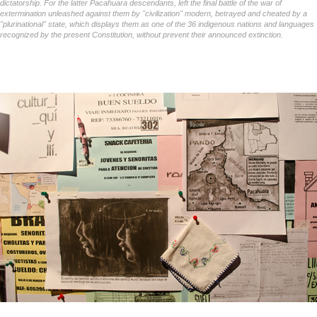
dictatorship. For the latter Pacahuara descendants, left the final battle of the war of
extermination unleashed against them by "civilization" modern, betrayed and cheated by a
"plurinational" state, which displays them as one of the 36 indigenous nations and languages
recognized by the present Constitution, without prevent their announced extinction.