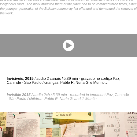
indigenous roots. The work mounted there at the place had to be removed three times, since
the younger generation of the Bolivian community felt offended and demanded the removal of
the work.
Invisiveis, 2015
/ audio 2 canais / 5:39 min - gravado no cortiço Paz,
Canindé - São Paulo
/ crianças: Pablo R. Nuria G. e Munito J.
---------
Invisible 2015
/ audio 2ch / 5:39 min - recorded in tenement Paz,
Canindé
-
São Paulo
/ children: Pablo R. Nuria G. and J. Munito