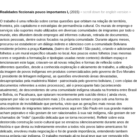
Realidades ficcionais pouco importantes I,
(2015)
<
scroll down for english version >
O trabalho é uma reflexão sobre certas questões que orbitam na relação de território,
fronteira, pós capitalismo e estratégias de permanência cultural. Os murais de emprego e
serviços são suportes muito ultilizados em diversas comunidades de imigrantes por todo o
mundo, eles difundem desde empregos até informes culturais, retirada de documentos,
avisos pessoais, dentre outros focados na própria comunidade. Durante alguns meses,
procurou-se estabelecer um diálogo indireto e silencioso com a comunidade Boliviana
residente próximo a praça
Kantuta
, (bairro do Canindé / São paulo), criando e adicionando
folhetos a um mural específico situado no local. Aos poucos estes folhetos (nas mesmas
cores e seguindo a formatação e tipologias usadas neste contexto) dividiam espaço e
tencionavam este lugar, criavam-se ali novas relações e formas de reflexão sobre
diferentes questões, desde a conhecida exploração e aliciamento de trabalho, a utilização
da imagem de povos indígenas em produtos comercializados pelo governo de Evo Morales
( presidente de linhagem indígena), as questões envolvendo áreas devastadas,
desapropriadas pela madeireira Mabet - patrocinada pelo governo boliviano, ( com cópias de
documentos referentes a estes processos), até o preocupante fato (acontecendo
atualmente), de descendentes de uma comunidade indígena situada na fronteira entre Brasil
e Bolívia, os Pacahuara, que optaram recentemente pelo suicídio étnico ( ainda vivos,
optaram por não se reproduzirem mais ).Os assuntos tomam corpo sob uma forma de
uma espécie de invisibilidade que perturba, visto que as gerações mais novas dos
descendentes de imigrantes latino-americanos aqui em São Paulo em sua grande maioria
acham pejorativo e não gostam de ser ralacionados à sua raiz indígena, não gostam de ser
chamados de “índio” (questão delicada que se torna recorrente). Refletir sobre esta
destorcida construção socio-cultural que se enraizou silenciosamente durante anos de
história e que direta ou indiretamente envolve a todos nós povos latino-americanos foi
delicado, envolveu muita negociação e foi de grande importância, entendendo tambem
nossa própria raiz indígena. O trabalho montado ali no local teve que ser removido três