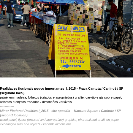
Realidades ficcionais pouco importantes I, 2015 - Praça Cantuta / Canindé / SP
(segundo local)
painél em madeira, folhetos (criados e apropriados) grafite, carvão e giz sobre papel,
alfinetes e objetos trocados / dimensões variáveis.
------------
Minor Fictional Realities I_2015 - site specific - Kantuta Square / Caninde / SP
(second location)
wood panel, flyers (created and appropriate) graphite, charcoal and chalk on paper,
exchanged pins and objects / variable dimensions.