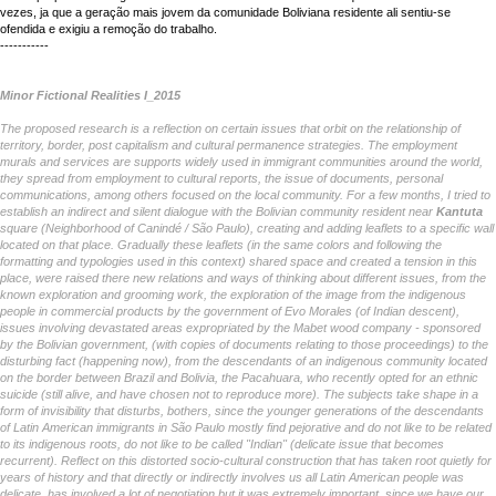
vezes, ja que a geração mais jovem da comunidade Boliviana residente ali sentiu-se
ofendida e exigiu a remoção do trabalho.
-----------
Minor Fictional Realities I_2015
The proposed research is a reflection on certain issues that orbit on the relationship of
territory, border, post capitalism and cultural permanence strategies. The employment
murals and services are supports widely used in immigrant communities around the world,
they spread from employment to cultural reports, the issue of documents, personal
communications, among others focused on the local community. For a few months, I tried to
establish an indirect and silent dialogue with the Bolivian community resident near
Kantuta
square (Neighborhood of Canindé / São Paulo), creating and adding leaflets to a specific wall
located on that place. Gradually these leaflets (in the same colors and following the
formatting and typologies used in this context) shared space and created a tension in this
place, were raised there new relations and ways of thinking about different issues, from the
known exploration and grooming work, the exploration of the image from the indigenous
people in commercial products by the government of Evo Morales (of Indian descent),
issues involving devastated areas expropriated by the Mabet wood company - sponsored
by the Bolivian government, (with copies of documents relating to those proceedings) to the
disturbing fact (happening now), from the descendants of an indigenous community located
on the border between Brazil and Bolivia, the Pacahuara, who recently opted for an ethnic
suicide (still alive, and have chosen not to reproduce more). The subjects take shape in a
form of invisibility that disturbs, bothers, since the younger generations of the descendants
of Latin American immigrants in São Paulo mostly find pejorative and do not like to be related
to its indigenous roots, do not like to be called "Indian" (delicate issue that becomes
recurrent). Reflect on this distorted socio-cultural construction that has taken root quietly for
years of history and that directly or indirectly involves us all Latin American people was
delicate, has involved a lot of negotiation but it was extremely important, since we have our