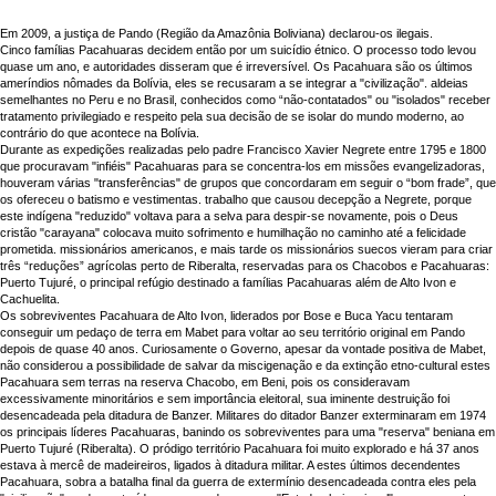
Em 2009, a justiça de Pando (Região da Amazônia Boliviana) declarou-os ilegais.
Cinco famílias Pacahuaras decidem então por um suicídio étnico. O processo todo levou
quase um ano, e autoridades disseram que é irreversível. Os Pacahuara são os últimos
ameríndios nômades da Bolívia, eles se recusaram a se integrar a "civilização". aldeias
semelhantes no Peru e no Brasil, conhecidos como “não-contatados" ou "isolados" receber
tratamento privilegiado e respeito pela sua decisão de se isolar do mundo moderno, ao
contrário do que acontece na Bolívia.
Durante as expedições realizadas pelo padre Francisco Xavier Negrete entre 1795 e 1800
que procuravam "infiéis" Pacahuaras para se concentra-los em missões evangelizadoras,
houveram várias "transferências" de grupos que concordaram em seguir o “bom frade”, que
os ofereceu o batismo e vestimentas. trabalho que causou decepção a Negrete, porque
este indígena "reduzido" voltava para a selva para despir-se novamente, pois o Deus
cristão "carayana" colocava muito sofrimento e humilhação no caminho até a felicidade
prometida. missionários americanos, e mais tarde os missionários suecos vieram para criar
três “reduções” agrícolas perto de Riberalta, reservadas para os Chacobos e Pacahuaras:
Puerto Tujuré, o principal refúgio destinado a famílias Pacahuaras além de Alto Ivon e
Cachuelita.
Os sobreviventes Pacahuara de Alto Ivon, liderados por Bose e Buca Yacu tentaram
conseguir um pedaço de terra em Mabet para voltar ao seu território original em Pando
depois de quase 40 anos. Curiosamente o Governo, apesar da vontade positiva de Mabet,
não considerou a possibilidade de salvar da miscigenação e da extinção etno-cultural estes
Pacahuara sem terras na reserva Chacobo, em Beni, pois os consideravam
excessivamente minoritários e sem importância eleitoral, sua iminente destruição foi
desencadeada pela ditadura de Banzer. Militares do ditador Banzer exterminaram em 1974
os principais líderes Pacahuaras, banindo os sobreviventes para uma "reserva" beniana em
Puerto Tujuré (Riberalta). O pródigo território Pacahuara foi muito explorado e há 37 anos
estava à mercê de madeireiros, ligados à ditadura militar. A estes últimos decendentes
Pacahuara, sobra a batalha final da guerra de extermínio desencadeada contra eles pela