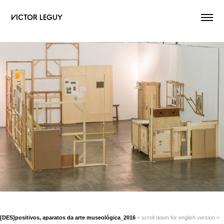
VICTOR LEGUY
[DES]positivos, aparatos da arte museológica_2016
<
scroll down for english version >