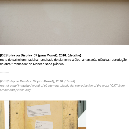
[DES]play ou Display_07 {para Monet}, 2016. (detalhe)
resto de painel em madeira manchado de pigmento a óleo, amarração plástica, reprodução
da obra "Penhasco" de Monet e saco plástico.
--------
[DES]play or Display_07 {for Monet}, 2016. (detail)
rest of panel in stained wood of oil pigment, plastic tie, reproduction of the work "Cliff" from
Monet and plastic bag.