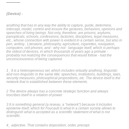
------------
{Device} -
anything that has in any way the ability to capture, guide, determine,
intercept, model, control and ensure the gestures, behaviors, opinions and
speeches of living beings. Not only, therefore, are prisons, asylums,
panopticals, schools, confessions, factories, disciplines, legal measures,
etc., whose connection with power is evident in a certain sense, but also in
pen, writing , Literature, philosophy, agriculture, cigarettes, navigation,
computers, cell phones, and - why not - language itself, which is perhaps
the oldest of devices, in which thousands of years ago a primate -
probably not realizing the consequences that would follow - had the
unconsciousness of being captured.
1_ It is a heterogeneous set, which includes virtually anything, linguistic
and non-linguistic in the same title: speeches, institutions, buildings, laws,
security measures, philosophical propositions, etc. The device itself is the
network that is established between these elements.
2 The device always has a concrete strategic function and always
inscribes itself in a relation of power.
3 It is something general (a reseau, a "network") because it includes
episteme itself, which for Foucault is what in a certain society allows to
distinguish what is accepted as a scientific statement of what is not
scientific
.
4_ adjective. That contains disposition, order, precept.