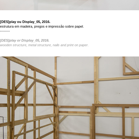
[DES]play ou Display_05, 2016.
estrutura em madeira, pregos e impressão sobre papel.
--------
[DES]play or Display_05, 2016.
wooden structure, metal
structure, nails
and print on paper.