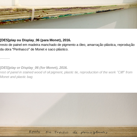
[DES]play ou Display_06 (para Monet), 2016.
resto de painel em madeira manchado de pigmento a óleo, amarração plástica, reprodução
da obra "Penhasco" de Monet e saco plástico.
--------
[DES]play or Display_06 (for Monet), 2016.
rest of panel in stained wood of oil pigment, plastic tie, reproduction of the work "Cliff" from
Monet and plastic bag.