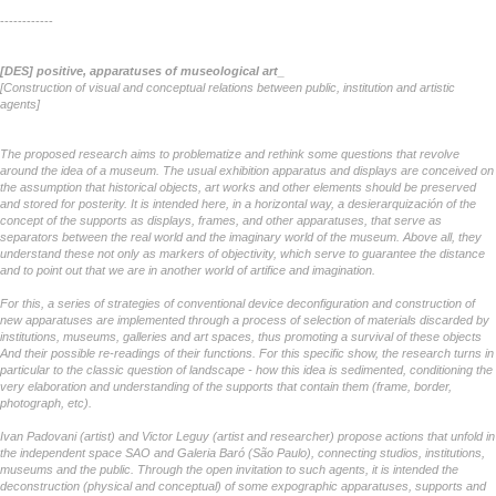
------------
[DES] positive, apparatuses of museological art_
[Construction of visual and conceptual relations between public, institution and artistic
agents]
The proposed research aims to problematize and rethink some questions that revolve
around the idea of a museum. The usual exhibition apparatus and displays are conceived on
the assumption that historical objects, art works and other elements should be preserved
and stored for posterity. It is intended here, in a horizontal way, a desierarquización of the
concept of the supports as displays, frames, and other apparatuses, that serve as
separators between the real world and the imaginary world of the museum. Above all, they
understand these not only as markers of objectivity, which serve to guarantee the distance
and to point out that we are in another world of artifice and imagination.
For this, a series of strategies of conventional device deconfiguration and construction of
new apparatuses are implemented through a process of selection of materials discarded by
institutions, museums, galleries and art spaces, thus promoting a survival of these objects
And their possible re-readings of their functions. For this specific show, the research turns in
particular to the classic question of landscape - how this idea is sedimented, conditioning the
very elaboration and understanding of the supports that contain them (frame, border,
photograph, etc).
Ivan Padovani (artist) and Victor Leguy (artist and researcher) propose actions that unfold in
the independent space SAO and Galeria Baró (São Paulo), connecting studios, institutions,
museums and the public. Through the open invitation to such agents, it is intended the
deconstruction (physical and conceptual) of some expographic apparatuses, supports and