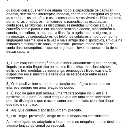
qualquer coisa que tenha de algum modo a capacidade de capturar,
orientar, determinar, interceptar, modelar, controlar e assegurar os gestos,
as condutas, as opiniões e os discursos dos seres viventes. Não somente,
portanto, as prisões, os manicômios, o panóptico, as escolas, as
confissões, as fábricas, as disciplinas, as medidas jurídicas etc, cuja
conexão com o poder e em um certo sentido evidente, mas também a
caneta, a escritura, a literatura, a filosofia, a agricultura, o cigarro, a
navegação, os computadores, os telefones celulares e - porque não - a
linguagem mesma, que e talvez o mais antigo dos dispositivos, em que ha
milhares e milhares de anos um primata - provavelmente sem dar-se
conta das consequências que se seguiriam - teve a inconsciência de se
deixar capturar.
1_
É um conjunto heterogêneo, que inclui virtualmente qualquer coisa,
linguístico e não-linguístico no mesmo título: discursos, instituições,
edifícios, leis, medidas de segurança, proposições filosóficas etc. O
dispositivo em si mesmo é a rede que se estabelece entre esses
elementos.
2_
O dispositivo tem sempre uma função estratégica concreta e se
inscreve sempre em uma relação de poder.
3_
É algo de geral (um reseau, uma "rede") porque inclui em si a
episteme, que para Foucault é aquilo que em uma certa sociedade
permite distinguir o que é aceito como um enunciado científico daquilo
que não e científico.
4_
adj. Que contém disposição, ordem, preceito.
5_
s.m. Regra, prescrição, artigo de lei: o dispositivo constitucional.
Aparelho ligado ou adaptado a instrumento ou máquina, que se destina a
alguma função adicional ou especial.