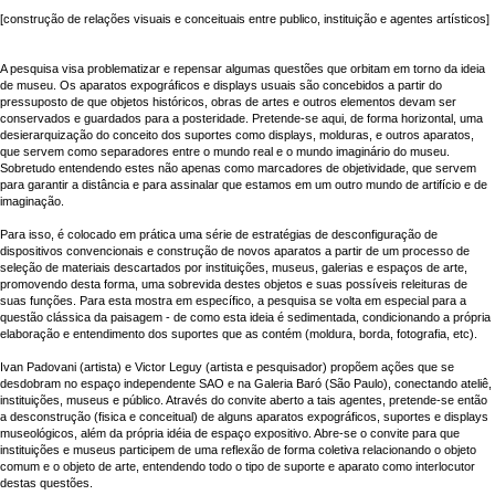
[construção de relações visuais e conceituais entre publico, instituição e agentes artísticos]
A pesquisa visa problematizar e repensar algumas questões que orbitam em torno da ideia
de museu. Os aparatos expográficos e displays usuais são concebidos a partir do
pressuposto de que objetos históricos, obras de artes e outros elementos devam ser
conservados e guardados para a posteridade. Pretende-se aqui, de forma horizontal, uma
desierarquização do conceito dos suportes como displays, molduras, e outros aparatos,
que servem como separadores entre o mundo real e o mundo imaginário do museu.
Sobretudo entendendo estes não apenas como marcadores de objetividade, que servem
para garantir a distância e para assinalar que estamos em um outro mundo de artifício e de
imaginação.
Para isso, é colocado em prática uma série de estratégias de desconfiguração de
dispositivos convencionais e construção de novos aparatos a partir de um processo de
seleção de materiais descartados por instituições, museus, galerias e espaços de arte,
promovendo desta forma, uma sobrevida destes objetos e suas possíveis releituras de
suas funções. Para esta mostra em específico, a pesquisa se volta em especial para a
questão clássica da paisagem - de como esta ideia é sedimentada, condicionando a própria
elaboração e entendimento dos suportes que as contém (moldura, borda, fotografia, etc).
Ivan Padovani (artista) e Victor Leguy (artista e pesquisador) propõem ações que se
desdobram no espaço independente SAO e na Galeria Baró (São Paulo), conectando ateliê,
instituições, museus e público. Através do convite aberto a tais agentes, pretende-se então
a desconstrução (fisica e conceitual) de alguns aparatos expográficos, suportes e displays
museológicos, além da própria idéia de espaço expositivo. Abre-se o convite para que
instituições e museus participem de uma reflexão de forma coletiva relacionando o objeto
comum e o objeto de arte, entendendo todo o tipo de suporte e aparato como interlocutor
destas questões.