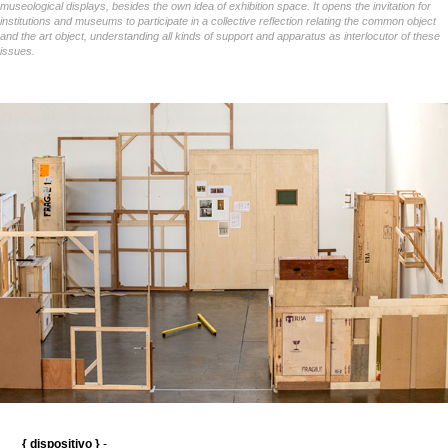
museological displays, besides the own idea of ​​exhibition space. It opens the invitation for
institutions and museums to participate in a collective reflection relating the common object
and the art object, understanding all kinds of support and apparatus as interlocutor of these
issues.
{ dispositivo }
-