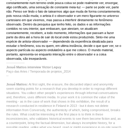
constantemente num terreno onde pouca coisa se pode realmente ver, enxergar,
algo certificado, uma sensação de constante meia-luz ― parte se pode ver, parte
não. Penso ser lindo o fato de tatearmos algo que muda de forma constantemente,
pois nossa visão muda; o artista é o observador e um mero figurante no universo
cartesiano em que vivemos, mas passa a interferir diretamente no fenômeno
observado. Dentro da pesquisa que tenho feito, os dados e as informações
contidos no seu interior, que embasam, que atestam, se atualizam
constantemente, recebem, a todo momento, informações que passam a fazer
parte da obra até a hora de sair do local onde estou produzindo. Sinto-me uma
espécie de artista-observador ― dependendo da experiência idealizada para
estudar o fenômeno, sou eu quem, em ultima instância, decide o que quer ver, se o
aspecto partícula ou aspecto ondulatório a que me coloco. O mundo material,
portanto, apresenta-se enquanto interação entre o observador e a coisa
observada, são inseparáveis.
----------------
Josué Mattos interview Victor Leguy
Paço das Artes / Temporada de projetos_2014
--
Josué Mattos:
At first sight, the erasure, the discarded object and anonymity
seem starting points for a research that you develop in order to regroup different
situations. You collect other people's experiences through informal conversations
and, therefore, uses different media. In your work it is common the value of the
meeting - as in the case of work that shows in this exhibition, the result of a
research conducted in residence in Finland in 2013 - but it does not delete
information from Conversely, the authenticity of which, being compromised, breaks
the rules. What could be interesting in the first place is to think in these
inconsistencies, who validates historical events to see them become fiction and, as
a counterpoint, bring the factual dimension, but always incomplete history, for a
possible reading, unlike what you heard, read or might experience in on-site search