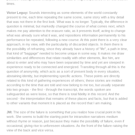
times.
Victor Leguy:
Sounds interesting as some elements of the world constantly
present to me, each time repeating the same scene, same story with a tiny detail
that was not there in the first look. What was is no longer. Typically, the difference in
question is minimal, but markedly changed the course of what comes next, which
makes me pay attention to the erasure ratio, as it presents itself, acting to change
what was already sure what it was, and repositions information permanently to his
performance be repeated, following a new course. At this point there is a very clear
approach, in my view, with the particularity of discarded objects. In them there is
the possibility of reframing, since they already have a history of "life", a path in time,
that kind of "baggage" needed to become unique in some way. It makes me draw
similarities and differences that relate readily with other elements, like him, are
about to enter and who may have been separated by time and yet are steeped in
experience ready to be connected and energized. Transiting through all this is the
question of anonymity, which acts as a sort of present body in every situation,
abstaining identity, but implementing specific actions. These points are directly
related to this kind of gathering experiences of others; these stories are molded
according to the time that are told and now belong to me too, but usually separate
into two groups - the first - through the transcript, the words spoken are
safeguarded as were loose, so that there is total fidelity in this record. And the
second - the interpretation that remains of these places and facts, but that is added
to other variants that moment it is placed as the record that I am making.
JM:
The size of the failure is something that you realize how crucial point in his
work. She seems to build the starting point for intransitive narratives medium
without rhyme or reason, just because they make the possibility of failure, even if
occasional, giving rise to unforeseen situations. As the front of the failure raising the
view of the back and vice versa.