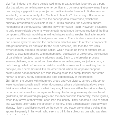
VL:
Yes, indeed, the failure point is taking me great attention; it serves as a port,
slot that allows something new to emerge, flourish, connect, giving new meaning or
rearranging a gap within any subject or medium to which we look. It also sets as
inevitable, because actually it is. So, how to handle it? Deepening a little more in
maths systems, we come across the concept of fault tolerance, which was
originally presented by Avizienis in 1967. In this process, the systems absorb
mechanical or computational form this new information (fault). However, strategies
to build more reliable systems were already used since the construction of the first
computers. Although involving as old techniques and strategies, fault tolerance is
not yet a routine concern of designers and users. There is also a retention factor
and caution systems used in the duplication, which is used to replace components
with permanent faults and also for the error detection, that then the two units
synchronously execute the same action, which makes us think of another issue
related to quantum physics and mathematics, duplication of universes, the realities
of parallelism (subject I want to address later). Back to the broader process
involving failures, when a failure gives rise to something new, we judge a door, a
path through what before was a mistake, and thus takes us to something that, in
principle, not seems harmful. On the other hand, when the opposite happens,
catastrophic consequences are thus leaving aside the computational part of the
human is in very rarely detected and acts exponentially in the process.
JM:
Still on the people with whom you cross and you picture, as you said, some
were found personally and in other documents whose origin nebula allows even
think about what they were or what they are, if there are still as historical subject,
because can be another anonymous history. And among so many dysfunctional
guidelines, the disjointed groupings and the anachronistic temporality, these figures,
when they arrive at their work, often lose the identity. They become a kind of ghost
that wanders, alternating the direction of history. Thus a triangulation built between
identity, history and fiction could be the cue for you elaborate on these points that
appear frequently in his work, who seem to think the subject as one who wanders