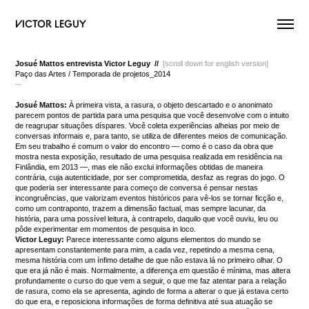
VICTOR LEGUY
Josué Mattos entrevista Victor Leguy //
[scroll down for english version]
Paço das Artes / Temporada de projetos_2014
--
Josué Mattos:
À primeira vista, a rasura, o objeto descartado e o anonimato
parecem pontos de partida para uma pesquisa que você desenvolve com o intuito
de reagrupar situações díspares. Você coleta experiências alheias por meio de
conversas informais e, para tanto, se utiliza de diferentes meios de comunicação.
Em seu trabalho é comum o valor do encontro — como é o caso da obra que
mostra nesta exposição, resultado de uma pesquisa realizada em residência na
Finlândia, em 2013 —, mas ele não exclui informações obtidas de maneira
contrária, cuja autenticidade, por ser comprometida, desfaz as regras do jogo. O
que poderia ser interessante para começo de conversa é pensar nestas
incongruências, que valorizam eventos históricos para vê-los se tornar ficção e,
como um contraponto, trazem a dimensão factual, mas sempre lacunar, da
história, para uma possível leitura, à contrapelo, daquilo que você ouviu, leu ou
pôde experimentar em momentos de pesquisa in loco.
Victor Leguy:
Parece interessante como alguns elementos do mundo se
apresentam constantemente para mim, a cada vez, repetindo a mesma cena,
mesma história com um ínfimo detalhe de que não estava lá no primeiro olhar. O
que era já não é mais. Normalmente, a diferença em questão é mínima, mas altera
profundamente o curso do que vem a seguir, o que me faz atentar para a relação
de rasura, como ela se apresenta, agindo de forma a alterar o que já estava certo
do que era, e reposiciona informações de forma definitiva até sua atuação se