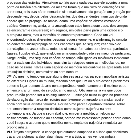
processo das estórias. Atentei-me ao fato que a cada vez que ele acontecia uma
parte da história era alterada, da mesma forma que um fluxo de correlações se
apresenta, pois elas são recontadas sistematicamente de geração em geração por
descendentes, depois pelos descendentes dos descendentes, num tipo de onda
sonora que se propaga, se amplia, como uma espécie de dízima estranha e
caótica. Ocorre-me, ainda, uma analogia que cabe bem a este caso: dois amigos
se encontram e conversam; em seguida, um deles parte para uma cidade e o
outro para outra, mas a memória do encontro permanece. Cada um vai
encontrando outras diferentes pessoas sucessivamente, e a informação contida
na conversa inicial propaga-se nos encontros que se seguem; esse fluxo de
correlações se assemelha a todos os sistemas formados por diversas partículas
(gazes, líquidos etc.), que englobam uma quantidade cada vez maior de partículas.
Surge, então, uma segunda espécie de tempo, não ligado às moléculas individuais,
nem a cada um dos indivíduos, mas sim às relações entre as moléculas ou, no
caso às pessoas, talvez uma espécie de memória residual que se apresenta sem
um sujeito definido, com muitos ou sem nenhum.
JM:
Ao mesmo tempo em que alguns desses assuntos parecem mobilizar artistas
de diferentes lugares do mundo, fazendo com que um ou outro desses problemas
se torne lugar-comum da arte contemporânea, você mantém um firme interesse
em encontrar um meio de se colocar no mundo. Obviamente, a via que você
procura não parece ser a da singularidade ― situação muito exigida no processo
de elaboração da marca de registro que favorece o mercado a transitar aqui e
acolá com seus artistas favoritos. Por isso me parece oportuno falarmos sobre
seu entendimento a respeito de ideias como trajeto e trajetória na arte
contemporânea. Já que o seu trabalho é, em certa medida, um elogio ao
deslocamento, ao trilhar e ao escavar, parece-me interessante pensar sobre como
você integra o assunto que o mobiliza com a noção de trajetória vinculada ao
próprio artista.
VL:
Trajeto e trajetória, o espaço que estamos ocupando e a linha que decidimos
traçar para chegar a algo, algum lugar ― o artista, a meu ver, perambula