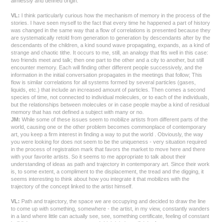
aimlessly and defined origin.
VL:
I think particularly curious how the mechanism of memory in the process of the
stories. I have seen myself to the fact that every time he happened a part of history
was changed in the same way that a flow of correlations is presented because they
are systematically retold from generation to generation by descendants after by the
descendants of the children, a kind sound wave propagating, expands, as a kind of
strange and chaotic tithe. It occurs to me, still, an analogy that fits well in this case:
two friends meet and talk; then one part to the other and a city to another, but still
encounter memory. Each will finding other different people successively, and the
information in the initial conversation propagates in the meetings that follow; This
flow is similar correlations for all systems formed by several particles (gases,
liquids, etc.) that include an increased amount of particles. Then comes a second
species of time, not connected to individual molecules, or to each of the individuals,
but the relationships between molecules or in case people maybe a kind of residual
memory that has not defined a subject with many or no.
JM:
While some of these issues seem to mobilize artists from different parts of the
world, causing one or the other problem becomes commonplace of contemporary
art, you keep a firm interest in finding a way to put the world . Obviously, the way
you were looking for does not seem to be the uniqueness - very situation required
in the process of registration mark that favors the market to move here and there
with your favorite artists. So it seems to me appropriate to talk about their
understanding of ideas as path and trajectory in contemporary art. Since their work
is, to some extent, a compliment to the displacement, the tread and the digging, it
seems interesting to think about how you integrate it that mobilizes with the
trajectory of the concept linked to the artist himself.
VL:
Path and trajectory, the space we are occupying and decided to draw the line
to come up with something, somewhere - the artist, in my view, constantly wanders
in a land where little can actually see, see, something certificate, feeling of constant