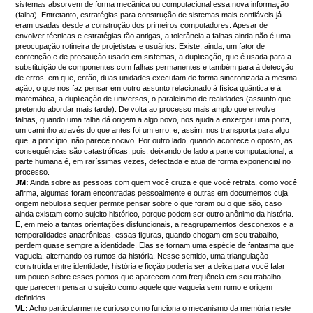
sistemas absorvem de forma mecânica ou computacional essa nova informação
(falha). Entretanto, estratégias para construção de sistemas mais confiáveis já́
eram usadas desde a construção dos primeiros computadores. Apesar de
envolver técnicas e estratégias tão antigas, a tolerância a falhas ainda não é uma
preocupação rotineira de projetistas e usuários. Existe, ainda, um fator de
contenção e de precaução usado em sistemas, a duplicação, que é usada para a
substituição de componentes com falhas permanentes e também para à detecção
de erros, em que, então, duas unidades executam de forma sincronizada a mesma
ação, o que nos faz pensar em outro assunto relacionado à física quântica e à
matemática, a duplicação de universos, o paralelismo de realidades (assunto que
pretendo abordar mais tarde). De volta ao processo mais amplo que envolve
falhas, quando uma falha dá origem a algo novo, nos ajuda a enxergar uma porta,
um caminho através do que antes foi um erro, e, assim, nos transporta para algo
que, a princípio, não parece nocivo. Por outro lado, quando acontece o oposto, as
consequências são catastróficas, pois, deixando de lado a parte computacional, a
parte humana é, em raríssimas vezes, detectada e atua de forma exponencial no
processo.
JM:
Ainda sobre as pessoas com quem você cruza e que você retrata, como você
afirma, algumas foram encontradas pessoalmente e outras em documentos cuja
origem nebulosa sequer permite pensar sobre o que foram ou o que são, caso
ainda existam como sujeito histórico, porque podem ser outro anônimo da história.
E, em meio a tantas orientações disfuncionais, a reagrupamentos desconexos e a
temporalidades anacrônicas, essas figuras, quando chegam em seu trabalho,
perdem quase sempre a identidade. Elas se tornam uma espécie de fantasma que
vagueia, alternando os rumos da história. Nesse sentido, uma triangulação
construída entre identidade, história e ficção poderia ser a deixa para você falar
um pouco sobre esses pontos que aparecem com frequência em seu trabalho,
que parecem pensar o sujeito como aquele que vagueia sem rumo e origem
definidos.
VL:
Acho particularmente curioso como funciona o mecanismo da memória neste