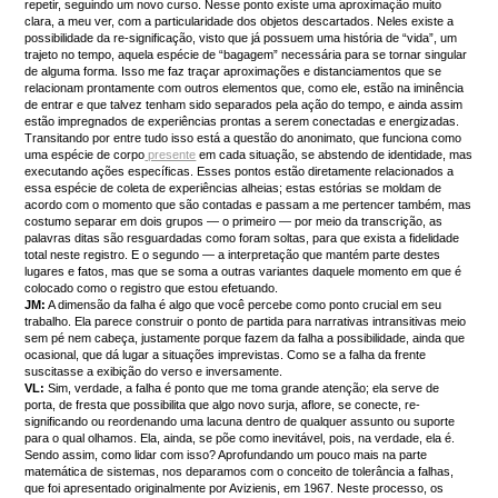
repetir, seguindo um novo curso. Nesse ponto existe uma aproximação muito
clara, a meu ver, com a particularidade dos objetos descartados. Neles existe a
possibilidade da re-significação, visto que já possuem uma história de “vida”, um
trajeto no tempo, aquela espécie de “bagagem” necessária para se tornar singular
de alguma forma. Isso me faz traçar aproximações e distanciamentos que se
relacionam prontamente com outros elementos que, como ele, estão na iminência
de entrar e que talvez tenham sido separados pela ação do tempo, e ainda assim
estão impregnados de experiências prontas a serem conectadas e energizadas.
Transitando por entre tudo isso está a questão do anonimato, que funciona como
uma espécie de corpo
presente
em cada situação, se abstendo de identidade, mas
executando ações específicas. Esses pontos estão diretamente relacionados a
essa espécie de coleta de experiências alheias; estas estórias se moldam de
acordo com o momento que são contadas e passam a me pertencer também, mas
costumo separar em dois grupos ― o primeiro ― por meio da transcrição, as
palavras ditas são resguardadas como foram soltas, para que exista a fidelidade
total neste registro. E o segundo ― a interpretação que mantém parte destes
lugares e fatos, mas que se soma a outras variantes daquele momento em que é
colocado como o registro que estou efetuando.
JM:
A dimensão da falha é algo que você percebe como ponto crucial em seu
trabalho. Ela parece construir o ponto de partida para narrativas intransitivas meio
sem pé nem cabeça, justamente porque fazem da falha a possibilidade, ainda que
ocasional, que dá lugar a situações imprevistas. Como se a falha da frente
suscitasse a exibição do verso e inversamente.
VL:
Sim, verdade, a falha é ponto que me toma grande atenção; ela serve de
porta, de fresta que possibilita que algo novo surja, aflore, se conecte, re-
significando ou reordenando uma lacuna dentro de qualquer assunto ou suporte
para o qual olhamos. Ela, ainda, se põe como inevitável, pois, na verdade, ela é.
Sendo assim, como lidar com isso? Aprofundando um pouco mais na parte
matemática de sistemas, nos deparamos com o conceito de tolerância a falhas,
que foi apresentado originalmente por Avizienis, em 1967. Neste processo, os